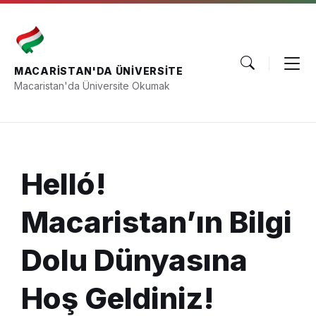
Skip
Skip
Skip
to
to
to
content
main
footer
navigation
MACARISTAN'DA ÜNIVERSITE
Macaristan'da Üniversite Okumak
Helló!
Macaristan’ın Bilgi
Dolu Dünyasına
Hoş Geldiniz!