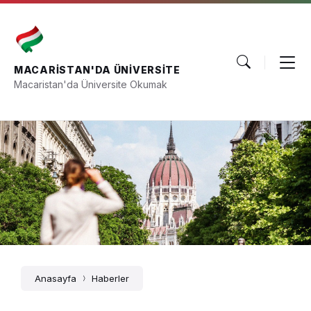
Skip
Skip
Skip
to
to
to
content
main
footer
navigation
MACARISTAN'DA ÜNIVERSITE
Macaristan'da Üniversite Okumak
Anasayfa
Haberler