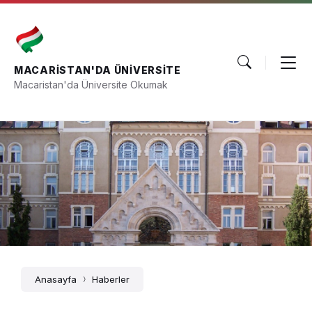
Skip
Skip
Skip
to
to
to
content
main
footer
navigation
MACARISTAN'DA ÜNIVERSITE
Macaristan'da Üniversite Okumak
Anasayfa
Haberler