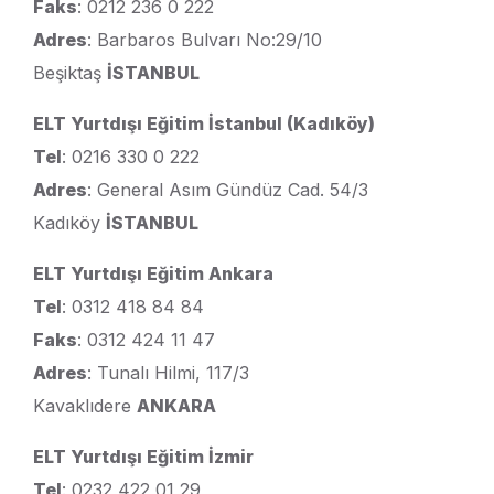
Faks
: 0212 236 0 222
Adres
: Barbaros Bulvarı No:29/10
Beşiktaş
İSTANBUL
ELT Yurtdışı Eğitim İstanbul (Kadıköy)
Tel
: 0216 330 0 222
Adres
: General Asım Gündüz Cad. 54/3
Kadıköy
İSTANBUL
ELT Yurtdışı Eğitim Ankara
Tel
: 0312 418 84 84
Faks
: 0312 424 11 47
Adres
: Tunalı Hilmi, 117/3
Kavaklıdere
ANKARA
ELT Yurtdışı Eğitim İzmir
Tel
: 0232 422 01 29