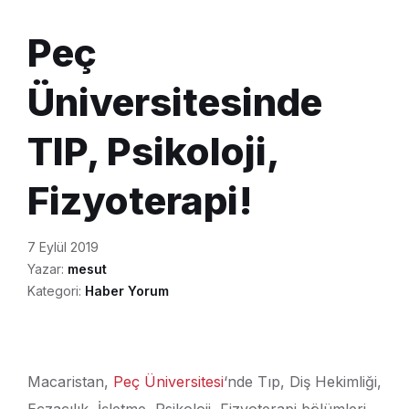
Peç
Üniversitesinde
TIP, Psikoloji,
Fizyoterapi!
7 Eylül 2019
Yazar:
mesut
Kategori:
Haber Yorum
Macaristan,
Peç Üniversitesi
‘nde Tıp, Diş Hekimliği,