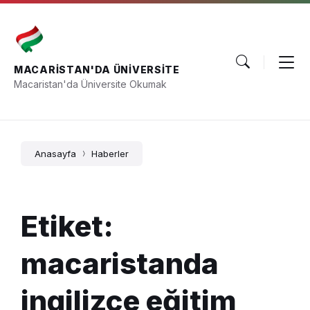
Skip
Skip
Skip
to
to
to
content
main
footer
navigation
MACARISTAN'DA ÜNIVERSITE
Macaristan'da Üniversite Okumak
Anasayfa
Haberler
Etiket:
macaristanda
ingilizce eğitim