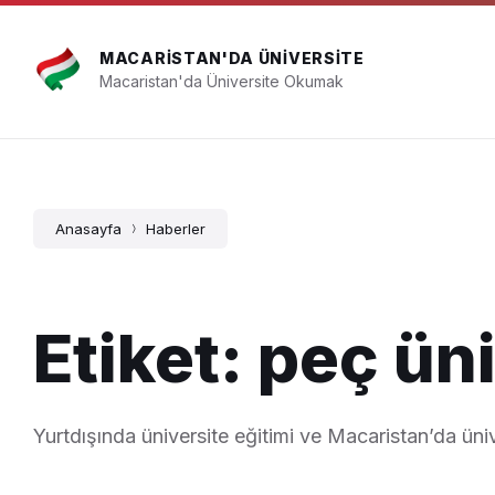
Skip
Skip
Skip
info@elt.com.tr
to
to
to
content
main
footer
MACARISTAN'DA ÜNIVERSITE
navigation
Macaristan'da Üniversite Okumak
Anasayfa
Haberler
Etiket: peç ün
Yurtdışında üniversite eğitimi ve Macaristan’da üniv